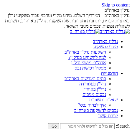
Skip to content
נדל"ן בארה"ב
נדל"ן בארה"ב – המדריך השלם: מידע מקיף ועדכני עבור משקיעי נדלן
בארצות הברית, יתרונות וחסרונות של השקעות נדל"ן בארה"ב, תשובות
לשאלות נפוצות ונכסים מניבי תשואה.
נדל"ן בארה"ב
מידע למשקיע
השקעות נדל"ן בארה"ב
למה להשקיע בנדל"ן?
ארה"ב: מושגי נדל"ן
מסלול רכישת נכס
הזדמנויות
בתים ומגרשים בארה"ב
נדל"ן בפלורידה
נדל"ן באוהיו
נכסים מניבים
שאלות ותשובות
איך לבחור נכס?
נכסים להשקעה בארה"ב
יצירת קשר
Search: