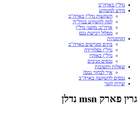
נדל"ן בארה"ב
מידע למשקיע
השקעות נדל"ן בארה"ב
למה להשקיע בנדל"ן?
ארה"ב: מושגי נדל"ן
מסלול רכישת נכס
הזדמנויות
בתים ומגרשים בארה"ב
נדל"ן בפלורידה
נדל"ן באוהיו
נכסים מניבים
שאלות ותשובות
איך לבחור נכס?
נכסים להשקעה בארה"ב
יצירת קשר
גרין פארק msn נדלן