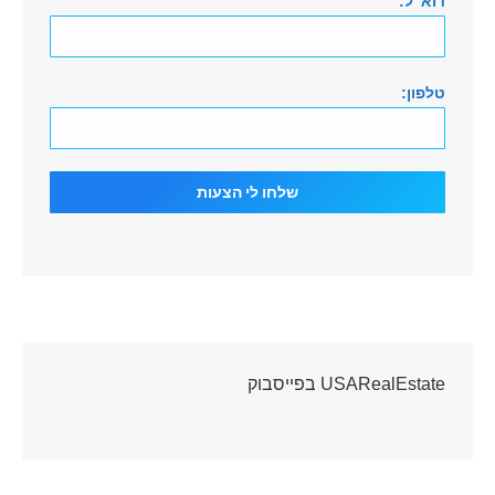
דוא"ל:
טלפון:
USARealEstate בפייסבוק