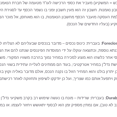
ש = המשקיע) מעביר את כספי הרכישה לעו"ד מטעמה של חברת הנאמנו
ון נאמנות. חשבון זה הוא מעין חשבון זמני בו נשמר הכסף עד לסגירת 
ת העסקה מועבר הכסף מחשבון הנאמנות, בו הוא מאוחסן, אל מוכר הנ
יע (בעליו החדשים של הנכס).
Foreclo
: בעברית: כינוס נכסים – מדובר בנכסים שבעליהם לא הצליחו 
תא נוספת, וכתוצאה עוקלו על ידי המוסדות הפיננסים שנתנו להם את ה
סי אחר כלשהו הוא מוצע למכירה במחיר נמוך בהרבה משוויו המקורי. מש
שת נדל"ן במחיר אטרקטיבי, בעוד הם ממתינים לעלייה עתידית בשווי הנכ
כן יתרון בולט והוא המחיר הזול בו נקנה הנכס, אולם מדובר באליה וקוץ 
ק ויתפעל אותם כמו שצריך, ועל כן יזדקקו לשיפוץ ותחזוקה לאחר רכישתם
Durabi
: בעברית: שרידות – מונח בו נעשה שימוש רב בקרב משקיעי נדל"
 לא טוב), אם נמתין מספיק זמן הוא לבסוף יתאושש ויחזור לעצמו. או ב