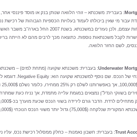
Mort
: בעברית: משכנתא – זוהי הלוואה שנותן בנק או מוסד פיננסי א
דת עבור מי שאין ביכולתו לעמוד בעלויות הכספיות הגבוהות של רכישת נ
בכוחות עצמם, ולכן נעזרים במשכנתא. בש
רות לקבל משכנתאות נוספות. כתוצאה מכך לרבים מהם לא הייתה ברירה, 
נסים, לשם החזר הלוואה.
Underwater Mort
: בעברית: משכנתא שקועה (מתחת למים) – משכנתא
הנוכחי של הנכס. ש
רים בשווקי הנדל"ן נמצאים במגמת עלייה מתמדת, אך נניח כעת שמתרחש 
קורית שנלקחה (75,000$) גדול יותר משווי הנכס הנוכחי (70,000$).
Trust Acc
: בעברית: חשבון נאמנות – כחלק ממסלול רכישת נכס, עליו נית