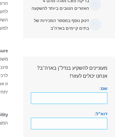
בדיקת CBS מגלה מהם 4
הרוכ
האזורים הטובים ביותר להשקעה
לחשב
השלמ
זינוק נוסף במספר המכירות של
למשק
בתים קיימים בארה"ב
sure
משכנ
פיננ
מעוניינים להשקיע בנדל"ן בארה"ב?
לרכי
אנחנו יכולים לעזור!
זו א
שם:
יתחז
דוא"ל:
lity
המצב