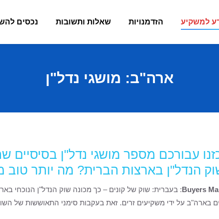
ע למשקיע
הזדמנויות
שאלות ותשובות
נכסים להש
ארה"ב: מושגי נדל"ן
זנו עבורכם מספר מושגי נדל"ן בסיסיים ש
ק הנדל"ן בארצות הברית? מה יותר טוב מ
Buyers Ma
: בעברית: שוק של קונים – כך מכונה שוק הנדל"ן הנוכחי ב
ם בארה"ב על ידי משקיעים זרים. זאת בעקבות סימני התאוששות של השוק