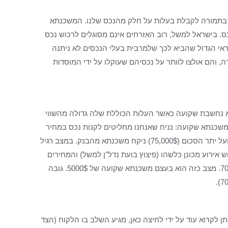
חר, בתמורה לקבלת בעלות על חלק מהנכס שלנו. המשכנתא
כס. בישראל למשל, רוב האזרחים אינם מסוגלים לרכוש נכס
נת 2007 החל בארה"ב משבר האשראי הגדול שהביא לכך שלמרבית בעלי הנכסים לא ניתנה
והם אולצו לוותר על נכסיהם שעוקלו על ידי המוסדות
 נחשבת שקועה כאשר העלות הכוללת שלה גדולה מהשווי
ם נוסף למשכנתא שקועה הוא: Negative Equity. דוגמא למשכנתא שקועה: נניח שאנחנו מחליטים לקנות נכס במחיר
של 100,000$, אך באפשרותנו לשלם רק 25% ממחירו, כלומר נשלם 25,000$ ועל יתר הסכום (75,000$) ניקח משכנתא מהבנק. במצב רגיל
אירוע מכונן כלשהו (פיצוץ בועת נדל"ן למשל) והמחירים
בשוק מתחילים לרדת. הדבר גורם לירידה בשווי הנכס שכעת מוערך בכ-70,000$. מצב כזה הוא בעצם משכנתא שקועה של 5000$. גובה
ן לקרוא עוד על ידי לחיצה כאן, מגיע השלב בו הלקוח (הצד