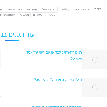
תגיות:
ge
trust account
mortgage
foreclosure
durability
buyers market
מושגי נדל"ן בסיסיים
משכנתא
משכנתא שקועה
עוד תכנים בנו
האם להשקיע לבד או עם ליווי של אנשי
מקצוע?
נדל"ן בארה"ב או נדל"ן באירופה?