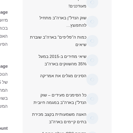
מעודכנים!
gage
שוק הנדל"ן בארה"ב מתחיל
מיוע
להתפוצץ…
האפש
כמות ה"פליפים" בארה"ב שוברת
הפינ
שיאים
שיאי מחירים ב-2015 במעל
35% מהשווקים בארה"ב
gage
הסינים מגלים את אמריקה
המחי
כל הסימנים מעידים – שוק
הנדל"ן בארה"ב במגמה חיובית
המשכנתא המ
האצה משמעותית בקצב מכירת
בתים קיימים בארה"ב
ount