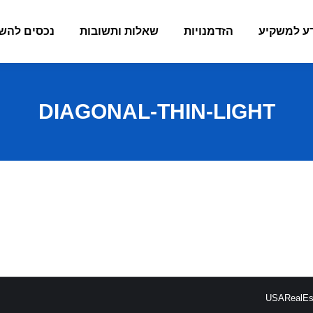
ע למשקיע
הזדמנויות
שאלות ותשובות
נכסים להש
DIAGONAL-THIN-LIGHT
USARealEst