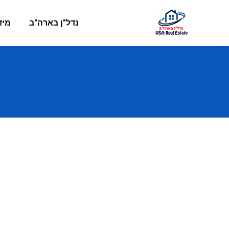
נדל"ן בארה"ב
מיד