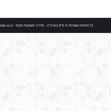
כל הזכויות שמורות © נדלן בארה"ב - מדריך השקעות מקיף -
ate.co.il