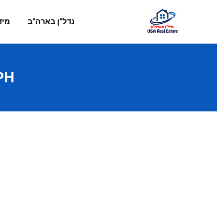
נדל"ן בארה"ב
מיד
PH