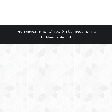
כל הזכויות שמורות © נדלן בארה"ב - מדריך השקעות מקיף -
USARealEstate.co.il