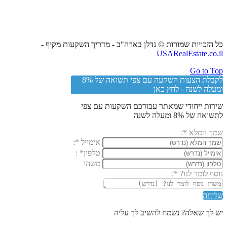
כל הזכויות שמורות © נדלן בארה"ב - מדריך השקעות מקיף -
USARealEstate.co.il
Go to Top
לקבלת הצעות השקעה עם צפי תשואה של 8%
ומעלה לשנה - לחץ כאן
שירות ייחודי שמאתר עבורכם השקעות עם צפי
לתשואה של 8% ומעלה לשנה
שמך המלא
*
:
אימייל
*
:
טלפון
*
:
משהו
נוסף לומר לנו?
*
:
שליחה
יש לך שאלה? נשמח להשיב לך עליה