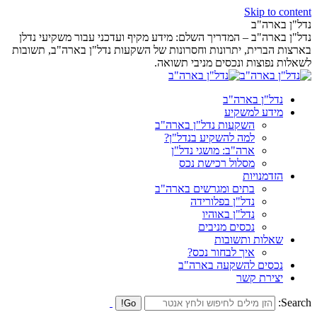
Skip to content
נדל"ן בארה"ב
נדל"ן בארה"ב – המדריך השלם: מידע מקיף ועדכני עבור משקיעי נדלן
בארצות הברית, יתרונות וחסרונות של השקעות נדל"ן בארה"ב, תשובות
לשאלות נפוצות ונכסים מניבי תשואה.
נדל"ן בארה"ב
מידע למשקיע
השקעות נדל"ן בארה"ב
למה להשקיע בנדל"ן?
ארה"ב: מושגי נדל"ן
מסלול רכישת נכס
הזדמנויות
בתים ומגרשים בארה"ב
נדל"ן בפלורידה
נדל"ן באוהיו
נכסים מניבים
שאלות ותשובות
איך לבחור נכס?
נכסים להשקעה בארה"ב
יצירת קשר
Search: