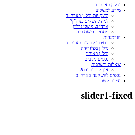
נדל"ן בארה"ב
מידע למשקיע
השקעות נדל"ן בארה"ב
למה להשקיע בנדל"ן?
ארה"ב: מושגי נדל"ן
מסלול רכישת נכס
הזדמנויות
בתים ומגרשים בארה"ב
נדל"ן בפלורידה
נדל"ן באוהיו
נכסים מניבים
שאלות ותשובות
איך לבחור נכס?
נכסים להשקעה בארה"ב
יצירת קשר
slider1-fixed