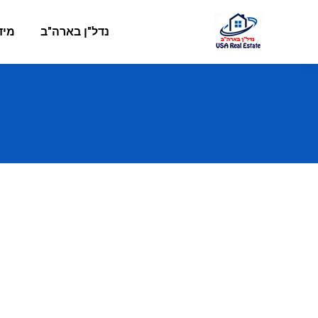
נדל"ן בארה"ב
מיד