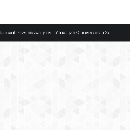
כל הזכויות שמורות © נדלן בארה"ב - מדריך השקעות מקיף -
ate.co.il