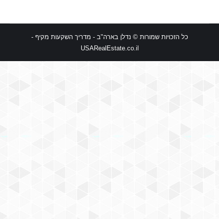
כל הזכויות שמורות © נדלן בארה"ב - מדריך השקעות מקיף -
USARealEstate.co.il