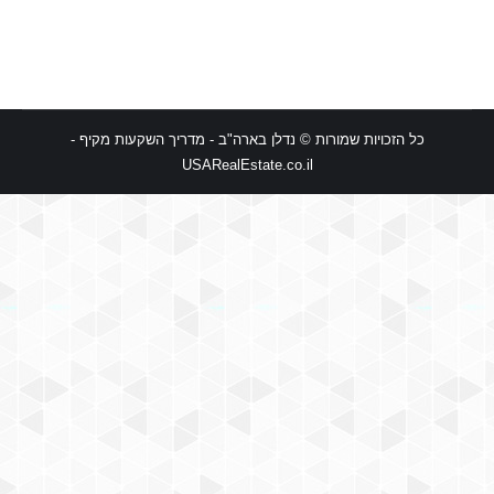
כל הזכויות שמורות © נדלן בארה"ב - מדריך השקעות מקיף -
USARealEstate.co.il