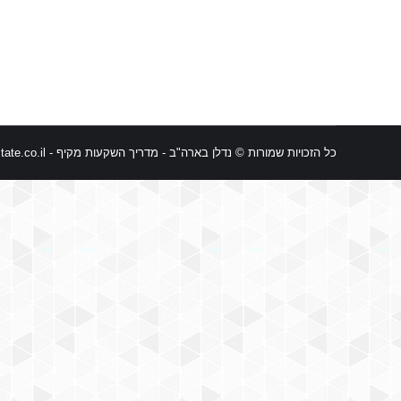
שוק הנדל"ן בארה"ב – תחזית לעתיד
כל הזכויות שמורות © נדלן בארה"ב - מדריך השקעות מקיף -
ate.co.il