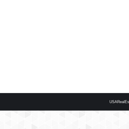
USARealEst