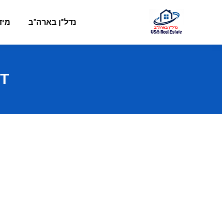
נדל"ן בארה"ב
מיד
T