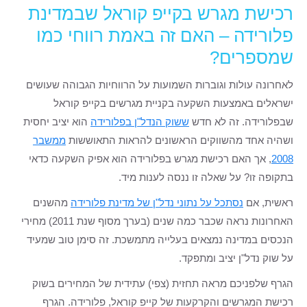
רכישת מגרש בקייפ קוראל שבמדינת
פלורידה – האם זה באמת רווחי כמו
שמספרים?
לאחרונה עולות וגוברות השמועות על הרווחיות הגבוהה שעושים
ישראלים באמצעות השקעה בקניית מגרשים בקייפ קוראל
שבפלורידה. זה לא חדש
ששוק הנדל"ן בפלורידה
הוא יציב יחסית
ושהיה אחד מהשווקים הראשונים להראות התאוששות
ממשבר
2008
, אך האם רכישת מגרש בפלורידה הוא אפיק השקעה כדאי
בתקופה זו? על שאלה זו ננסה לענות מיד.
ראשית, אם
נסתכל על נתוני נדל"ן של מדינת פלורידה
מהשנים
האחרונות נראה שכבר כמה שנים (בערך מסוף שנת 2011) מחירי
הנכסים במדינה נמצאים בעלייה מתמשכת. זה סימן טוב שמעיד
על שוק נדל"ן יציב ומתפקד.
הגרף שלפניכם מראה תחזית (צפי) עתידית של המחירים בשוק
רכישת המגרשים והקרקעות של קייפ קוראל, פלורידה. הגרף