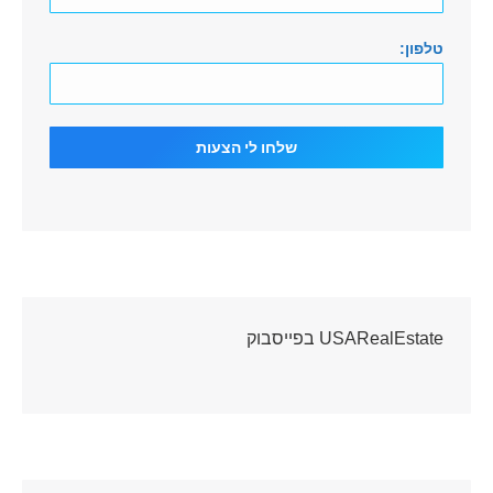
טלפון:
USARealEstate בפייסבוק