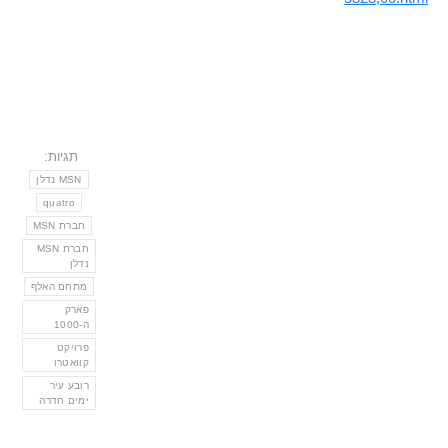
תגיות:
MSN נדלן
quatro
חברת MSN
חברת MSN
נדלן
מתחם האלף
פארק
ה-1000
פרויקט
קוואטרו
רובע עיר
ימים חדרה