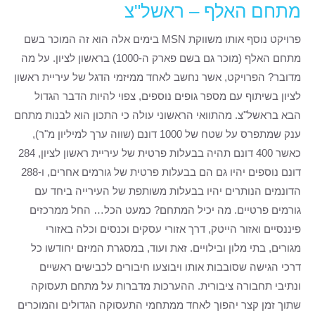
מתחם האלף – ראשל"צ
פרויקט נוסף אותו משווקת MSN בימים אלה הוא זה המוכר בשם
מתחם האלף (מוכר גם בשם פארק ה-1000) בראשון לציון. על מה
מדובר? הפרויקט, אשר נחשב לאחד ממיזמי הדגל של עיריית ראשון
לציון בשיתוף עם מספר גופים נוספים, צפוי להיות הדבר הגדול
הבא בראשל"צ. מהתוואי הראשוני עולה כי התכון הוא לבנות מתחם
ענק שמתפרס על שטח של 1000 דונם (שווה ערך למיליון מ"ר),
כאשר 400 דונם תהיה בבעלות פרטית של עיריית ראשון לציון, 284
דונם נוספים יהיו גם הם בבעלות פרטית של גורמים אחרים, ו-288
הדונמים הנותרים יהיו בבעלות משותפת של העירייה ביחד עם
גורמים פרטיים. מה יכיל המתחם? כמעט הכל… החל ממרכזים
פיננסיים ואזור הייטק, דרך אזורי עסקים וכנסים וכלה באזורי
מגורים, בתי מלון ובילויים. זאת ועוד, במסגרת המיזם יחודשו כל
דרכי הגישה שסובבות אותו ויבוצעו חיבורים לכבישים ראשיים
ונתיבי תחבורה ציבורית. ההערכות מדברות על מתחם תעסוקה
שתוך זמן קצר יהפוך לאחד ממתחמי התעסוקה הגדולים והמוכרים