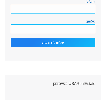
דוא"ל:
טלפון:
USARealEstate בפייסבוק