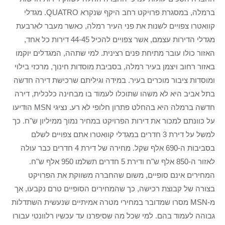
ברמלה, במסגרת פרויקט רחב היקף שנקרא QUATRO. מגדלי
קוואטרו צפויים לשנות את פני העיר רמלה, כאשר מעבר לארבעת
מגדלי הדירות עצמם, אשר צפויים להכיל 44-45 דירות כל אחד,
האזור כולו עובר מתיחת פנים רצינית. למי שתהה, המגדלים יוקמו
באזור רחוב ויצמן בעיר רמלה, בסביבת מוסדות חינוך, מרכזי בילוי
ומוסדות ציבור מוכרים בעיר. במידה וגיליתם שרכישת דירה חדשה
בתל אביב היא לא משהו שתוכלו לעמוד בו מבחינה כלכלית, דירה
חדשה ברמלה היא בהחלט פתרון חלופי לא רע. נציגי MSN הודיעו
על כוונתם למכור את דירות הפרויקט במחיר נמוך ממיליון ש"ח. כך
למשל על דירת 3 חדרים במגדלי קוואטרו אתם צפויים לשלם
בסביבות ה-690 אלף שקל. מחירה של דירת 4 חדרים כבר עולה
לאזור ה-850 אלף ש"ח ודירת 5 חדרים תשלמו 950 אלף ש"ח.
המחירים אינם סופיים, משום שהחברה משווקת את הפרויקט
בצורה של קבוצת רכישה, כך שהמחירים הסופיים טרם נקבעו, אך
מ-MSN מסרו שמדובר במחירי מטרה אמיתיים שנעשית השתדלות
גבוהה לעמוד בהם. למי שכל מה שסיפרנו עד עכשיו רלוונטי עבורו